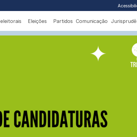
Acessibil
eleitorais
Eleições
Partidos
Comunicação
Jurisprudê