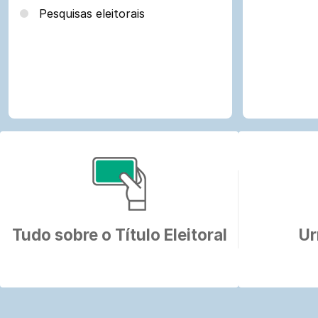
Pesquisas eleitorais
Assuntos
referente
a
Justiça
Tudo sobre o Título Eleitoral
Ur
Eleitoral