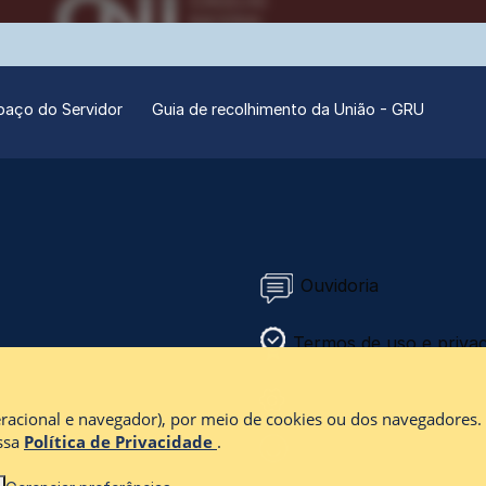
paço do Servidor
Guia de recolhimento da União - GRU
Ouvidoria
Termos de uso e privac
Configurações de cook
peracional e navegador), por meio de cookies ou dos navegadores. 
ossa
Política de Privacidade
.
Como foi sua navegaç