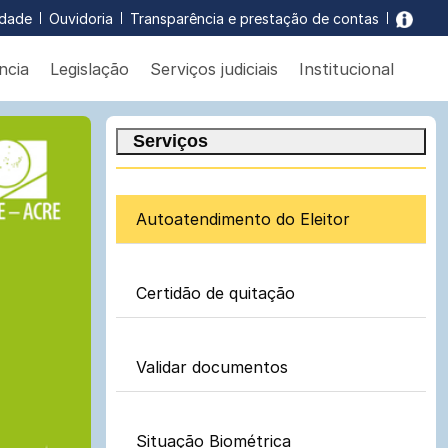
idade
Ouvidoria
Transparência e prestação de contas
ncia
Legislação
Serviços judiciais
Institucional
Bot
Pes
Serviços
Autoatendimento do Eleitor
Certidão de quitação
Validar documentos
Situação Biométrica