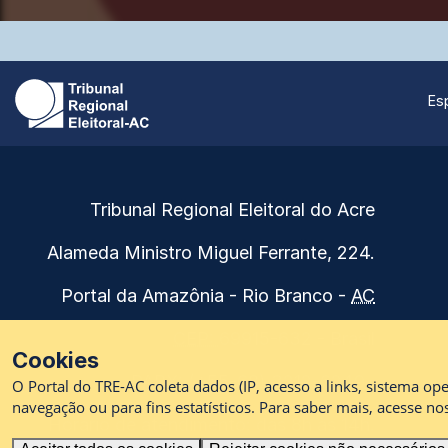
Es
Endereço
Ver
Tribunal Regional Eleitoral do Acre
e
mapa
telefones
Alameda Ministro Miguel Ferrante, 224.
do
do
Tribunal
tribunal.
Portal da Amazônia
- Rio Branco
-
AC
Regional
CEP:
69915-632 -
Brasil
Eleitoral
Cookies
do
PABX:
(+55-68) 3212-6249
O Portal do TRE-AC coleta dados (IP, acesso a links, sistema o
Acre
navegação ou para fins estatísticos. Para saber mais, acesse n
Horário de atendimento: das 8h às 14h.